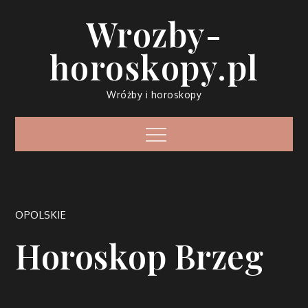
Skip
Wrozby-
to
content
horoskopy.pl
Wróżby i horoskopy
Menu
OPOLSKIE
Horoskop Brzeg