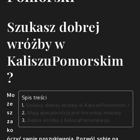
Szukasz dobrej
wróżby w
KaliszuPomorskim
?
Mo
Spis treści
że
Szukasz dobrej wróżby w KaliszuPomorskim ?
sz
Moją specjalnością jest horoskop miłosny
Dobra wróżka z KaliszaPomorskiego
za
ko
ńczyć swoje poszukiwania. Pozwól sobie na