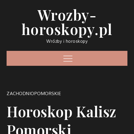
Skip
Wrozby-
to
content
horoskopy.pl
Wróżby i horoskopy
Menu
ZACHODNIOPOMORSKIE
Horoskop Kalisz
Pomorski