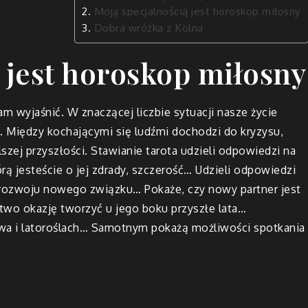
Moją specjalnością jest horoskop miłosny
Dobra wróżka z Kolna
 jest horoskop miłosny
m wyjaśnić. W znaczącej liczbie sytuacji nasze życie
 Między kochającymi się ludźmi dochodzi do kryzysu,
szej przyszłości. Stawianie tarota udzieli odpowiedzi na
rą jesteście o jej zdrady, szczerość… Udzieli odpowiedzi
i rozwoju nowego związku… Pokaże, czy nowy partner jest
wo okazję tworzyć u jego boku przyszłe lata…
wa i latoroślach… Samotnym pokażą możliwości spotkania