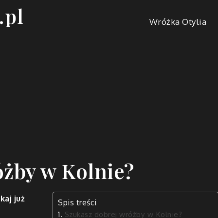
.pl
Wróżka Otylia
óżby w Kolnie?
kaj już
Spis treści
Szukasz dobrej wróżby w Kolnie?