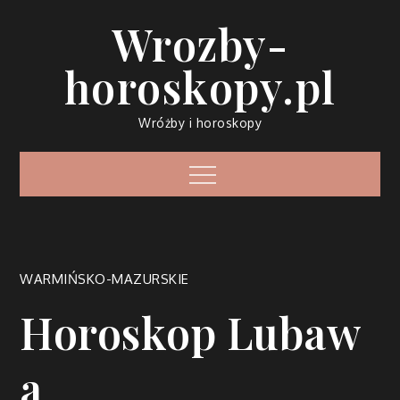
Skip
Wrozby-
to
content
horoskopy.pl
Wróżby i horoskopy
Menu
WARMIŃSKO-MAZURSKIE
Horoskop Lubaw
a