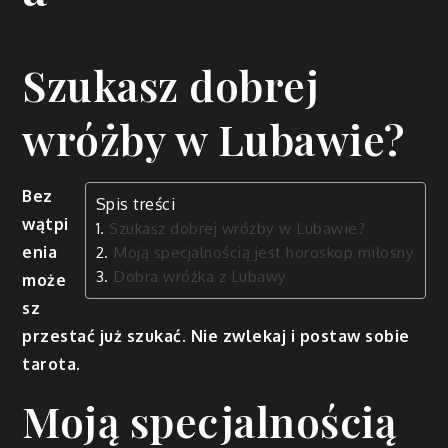
Szukasz dobrej
wróżby w Lubawie?
Bez
Spis treści
wątpi
Szukasz dobrej wróżby w Lubawie?
enia
Moją specjalnością jest horoskop miłosny
Dobra wróżka z Lubawy
może
sz
przestać już szukać. Nie zwlekaj i postaw sobie
tarota.
Moją specjalnością