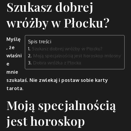
Szukasz dobrej
wróżby w Płocku?
Myślę
Spis treści
, że
Szukasz dobrej wróżby w Płocku?
właśni
Moją specjalnością jest horoskop miłosny
Dobra wróżka z Płocka
e
mnie
szukałaś. Nie zwlekaj i postaw sobie karty
tarota.
Moją specjalnością
jest horoskop