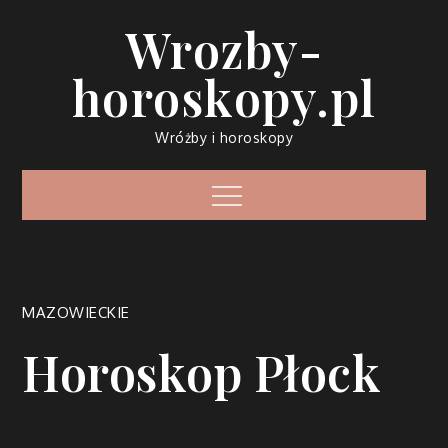
Skip
Wrozby-
to
content
horoskopy.pl
Wróżby i horoskopy
Menu
MAZOWIECKIE
Horoskop Płock