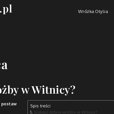
.pl
Wróżka Otylia
ca
óżby w Witnicy?
i postaw
Spis treści
Szukasz dobrej wróżby w Witnicy?