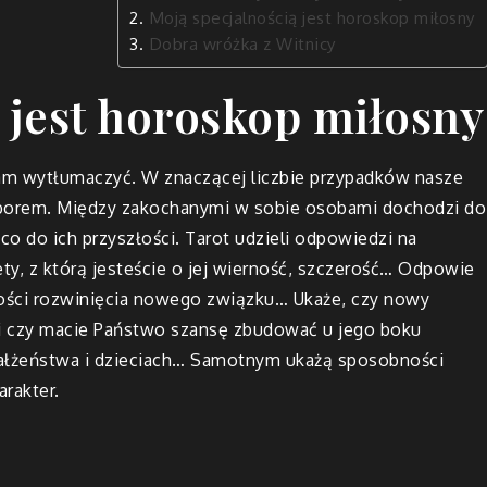
Moją specjalnością jest horoskop miłosny
Dobra wróżka z Witnicy
 jest horoskop miłosny
m wytłumaczyć. W znaczącej liczbie przypadków nasze
yborem. Między zakochanymi w sobie osobami dochodzi do
co do ich przyszłości. Tarot udzieli odpowiedzi na
ty, z którą jesteście o jej wierność, szczerość… Odpowie
iwości rozwinięcia nowego związku… Ukaże, czy nowy
 i czy macie Państwo szansę zbudować u jego boku
ałżeństwa i dzieciach… Samotnym ukażą sposobności
rakter.