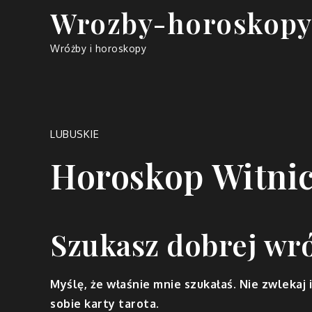
Skip
Wrozby-horoskopy
to
content
Wróżby i horoskopy
LUBUSKIE
Horoskop Witni
Szukasz dobrej wr
Myślę, że właśnie mnie szukałaś. Nie zwlekaj 
sobie karty tarota.