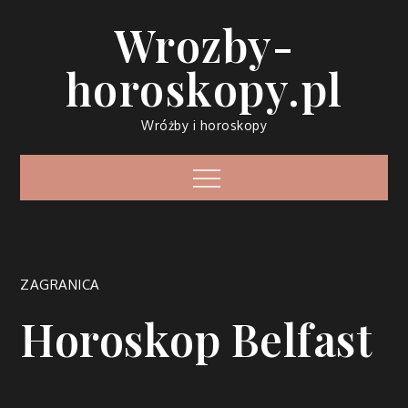
Skip
Wrozby-
to
content
horoskopy.pl
Wróżby i horoskopy
Menu
ZAGRANICA
Horoskop Belfast