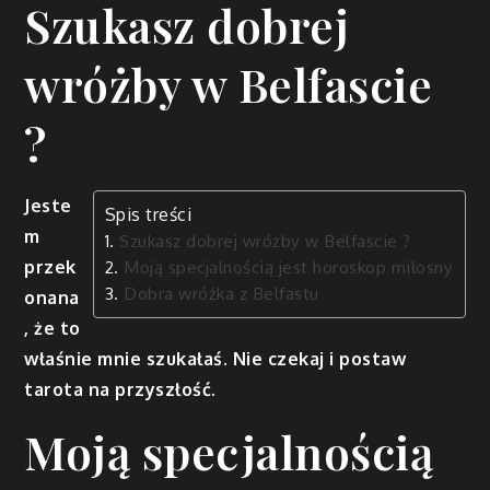
Szukasz dobrej
wróżby w Belfascie
?
Jeste
Spis treści
m
Szukasz dobrej wróżby w Belfascie ?
przek
Moją specjalnością jest horoskop miłosny
Dobra wróżka z Belfastu
onana
, że to
właśnie mnie szukałaś. Nie czekaj i postaw
tarota na przyszłość.
Moją specjalnością