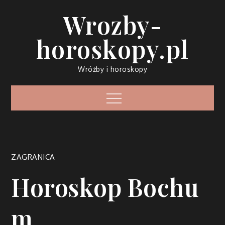
Skip
Wrozby-
to
content
horoskopy.pl
Wróżby i horoskopy
Menu
ZAGRANICA
Horoskop Bochu
m