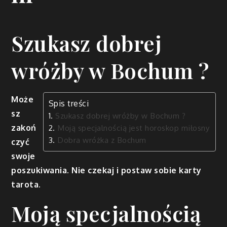
Szukasz dobrej
wróżby w Bochum ?
Może
Spis treści
sz
Szukasz dobrej wróżby w Bochum ?
zakoń
Moją specjalnością jest horoskop miłosny
Dobra wróżka z Bochum
czyć
swoje
poszukiwania. Nie czekaj i postaw sobie karty
tarota.
Moją specjalnością