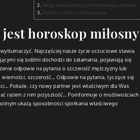
Moją specjalnością jest horoskop miłosny
Dobra wróżka z Chocianowa
 jest horoskop miłosny
wytłumaczyć. Najczęściej nasze życie uczuciowe stawia
cymi się ludźmi dochodzi do załamania, pojawiają się
óżenie odpowie na pytania o szczerość mężczyzny lub
 wierności, szczerość… Odpowie na pytania, tyczące się
ci… Pokaże, czy nowy partner jest właściwym dla Was
ać razem z nim przyszłość… Poinformuje o możliwościach
amotnym ukażą sposobności spotkania właściwego