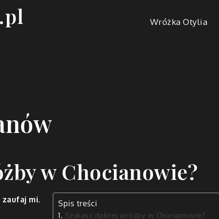
.pl
Wróżka Otylia
anów
óżby w Chocianowie?
 zaufaj mi.
Spis treści
Szukasz dobrej wróżby w Chocianowie?