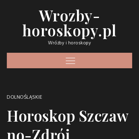
Skip
Wrozby-
to
content
horoskopy.pl
Wróżby i horoskopy
Menu
DOLNOŚLĄSKIE
Horoskop Szczaw
no-Zdrój