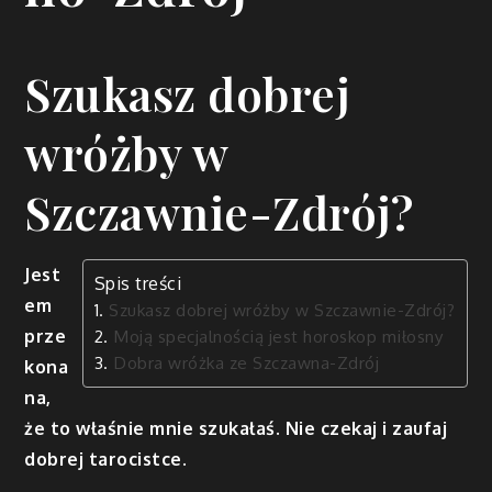
Szukasz dobrej
wróżby w
Szczawnie-Zdrój?
Jest
Spis treści
em
Szukasz dobrej wróżby w Szczawnie-Zdrój?
prze
Moją specjalnością jest horoskop miłosny
Dobra wróżka ze Szczawna-Zdrój
kona
na,
że to właśnie mnie szukałaś. Nie czekaj i zaufaj
dobrej tarocistce.