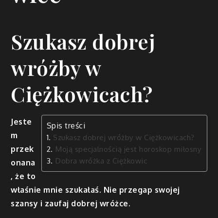
Szukasz dobrej
wróżby w
Ciężkowicach?
Jeste
Spis treści
m
Szukasz dobrej wróżby w Ciężkowicach?
przek
Moją specjalnością jest horoskop miłosny
Dobra wróżka z Ciężkowic
onana
, że to
właśnie mnie szukałaś. Nie przegap swojej
szansy i zaufaj dobrej wróżce.