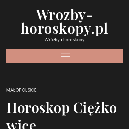
Skip
Wrozby-
to
content
horoskopy.pl
Wróżby i horoskopy
Menu
MAŁOPOLSKIE
Horoskop Ciężko
wice