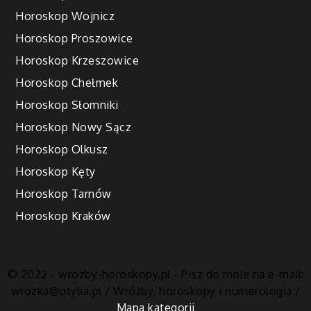
Horoskop Wojnicz
Horoskop Proszowice
Horoskop Krzeszowice
Horoskop Chełmek
Horoskop Słomniki
Horoskop Nowy Sącz
Horoskop Olkusz
Horoskop Kęty
Horoskop Tarnów
Horoskop Kraków
© 2022 - wrozby-horoskopy.pl - Pisz do mnie na e-mail:
wrozka@otylia.pl
/ Wróżby, horoskopy i numerologia /
Mapa kategorii