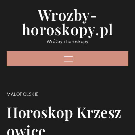
Skip
Wrozby-
to
content
horoskopy.pl
Wróżby i horoskopy
Menu
MAŁOPOLSKIE
Horoskop Krzesz
owice