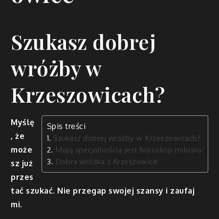
Szukasz dobrej
wróżby w
Krzeszowicach?
Myślę
Spis treści
, że
Szukasz dobrej wróżby w Krzeszowicach?
może
Moją specjalnością jest horoskop miłosny
Dobra wróżka z Krzeszowice
sz już
przes
tać szukać. Nie przegap swojej szansy i zaufaj
mi.