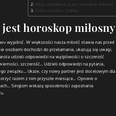
Moją specjalnością jest horoskop miłosny
Dobra wróżka z Golina
 jest horoskop miłosny
wu wyjaśnić. W większości nasza miłość stawia nas przed
 osobami dochodzi do przełamania, ukazują się uwagi,
tarota udzieli odpowiedzi na wątpliwości o szczerość
ierności, szczerość… Udzieli odpowiedzi na pytania,
go związku… Ukaże, czy nowy partner jest docelowym dla
orzyć razem z nim przyszłe miesiące… Opowie o
ciach… Singlom wskażą sposobności zapoznania
ru.