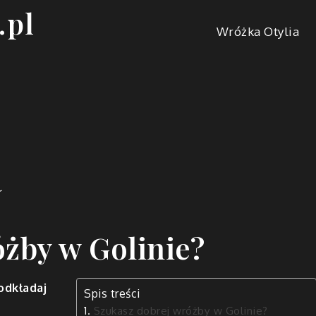
.pl
Wróżka Otylia
a
żby w Golinie?
odkładaj
Spis treści
Szukasz dobrej wróżby w Golinie?