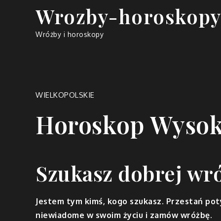
Skip
Wrozby-horoskopy
to
content
Wróżby i horoskopy
WIELKOPOLSKIE
Horoskop Wyso
Szukasz dobrej wr
Jestem tym kimś, kogo szukasz. Przestań poty
niewiadome w swoim życiu i zamów wróżbę.